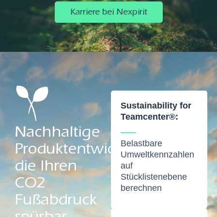
Karriere bei Nexpirit
Sustainability for
Teamcenter®:
Nachhaltige
Belastbare
Produktentwicklung,
Umweltkennzahlen
die Ihren
auf
Stücklistenebene
CO2
berechnen
Fußabdruck
spürbar