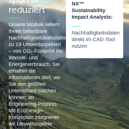
NX™
reduziert
Sustainability
Impact Analysis:
Unsere Module liefern
Ihnen belastbare
Nachhaltigkeitsdaten
Nachhaltigkeitskalkulationen
direkt im CAD-Tool
zu 19 Umweltaspekten
nutzen
– von CO₂-Footprint bis
Wasser- und
Energieverbrauch. Sie
erhalten die
Informationen dort, wo
Sie den größten
Unterschied machen
können: im
Engineering-Prozess.
Mit
EcoDesign-
Konzepten
integrieren
wir Umweltaspekte