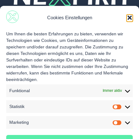
Cookies Einstellungen
Um Ihnen die besten Erfahrungen zu bieten, verwenden wir
Technologien wie Cookies, um Geräteinformationen zu
speichern und/oder darauf zuzugreifen. Die Zustimmung zu
diesen Technologien ermöglicht es uns, Daten wie Ihr
Follow Us
Nexpirit
Services
Surfverhalten oder eindeutige IDs auf dieser Website zu
verarbeiten. Wenn Sie nicht zustimmen oder Ihre Zustimmung
Über uns
Infos & News
widerrufen, kann dies bestimmte Funktionen und Merkmale
Kontakt
beeinträchtigen.
Unsere Vision
Videos
Newsletter
Team
Spezifische
Funktional
Immer aktiv
anmelden
Werkstoffe
Karriere
Umweltprofil
Statistik
EN
anfragen
DE
Marketing
© 2026 Nexpirit GmbH. All Rights Reserved.