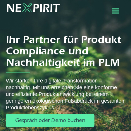
Ihr Partner für Produkt
Compliance und
Nachhaltigkeit im PLM
Wir stärken Ihre digitale Transformation –
nachhaltig. Mit uns erreichen Sie eine konforme
und effiziente Produktentwicklung bei einem
geringeren ökologischen Fußabdruck im gesamten
Produktlebenszyklus.
Gespräch oder Demo buchen