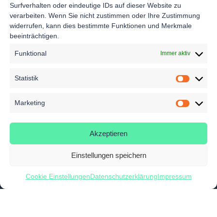
Surfverhalten oder eindeutige IDs auf dieser Website zu
verarbeiten. Wenn Sie nicht zustimmen oder Ihre Zustimmung
widerrufen, kann dies bestimmte Funktionen und Merkmale
beeinträchtigen.
Funktional
Immer aktiv
Statistik
Follow Us
Nexpirit
Services
Marketing
Über uns
Infos & News
Kontakt
Unsere Vision
Videos
Akzeptieren
Newsletter
Team
Spezifische
anmelden
Werkstoffe
Karriere
Einstellungen speichern
Umweltprofil
EN
anfragen
Cookie Einstellungen
Datenschutzerklärung
Impressum
DE
© 2026 Nexpirit GmbH. All Rights Reserved.