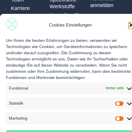
anmelden
Werkstoffe
Karriere
Umweltprofil
EN
anfragen
DE
Cookies Einstellungen
Um Ihnen die besten Erfahrungen zu bieten, verwenden wir
© 2026 Nexpirit GmbH. All Rights Reserved.
Technologien wie Cookies, um Geräteinformationen zu speichern
Cookie Einstellungen
Datenschutzerklärung
und/oder darauf zuzugreifen. Die Zustimmung zu diesen
Impressum
Technologien ermöglicht es uns, Daten wie Ihr Surfverhalten oder
eindeutige IDs auf dieser Website zu verarbeiten. Wenn Sie nicht
zustimmen oder Ihre Zustimmung widerrufen, kann dies bestimmte
Funktionen und Merkmale beeinträchtigen.
Funktional
Immer aktiv
Statistik
Marketing